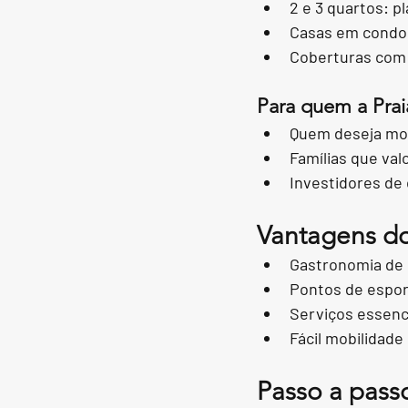
2 e 3 quartos: p
Casas em condom
Coberturas com 
Para quem a Prai
Quem deseja mor
Famílias que val
Investidores de
Vantagens do 
Gastronomia de p
Pontos de esport
Serviços essenci
Fácil mobilidade 
Passo a pass