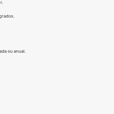
r.
grados.
ada ou anual.