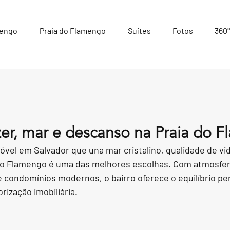
mengo
Praia do Flamengo
Suítes
Fotos
360
azer, mar e descanso na Praia do 
vel em Salvador que una mar cristalino, qualidade de vid
 do Flamengo é uma das melhores escolhas. Com atmosfera
 condomínios modernos, o bairro oferece o equilíbrio per
orização imobiliária.