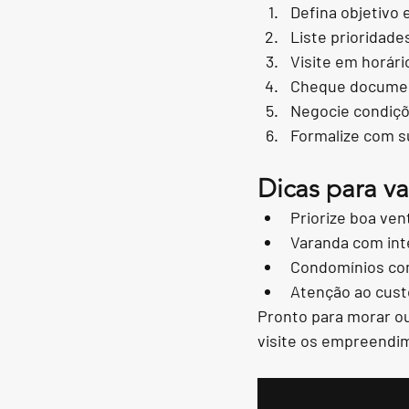
Defina objetivo 
Liste prioridades
Visite em horári
Cheque document
Negocie condiçõe
Formalize com su
Dicas para va
Priorize boa ven
Varanda com inte
Condomínios com
Atenção ao cust
Pronto para morar ou
visite os empreendi