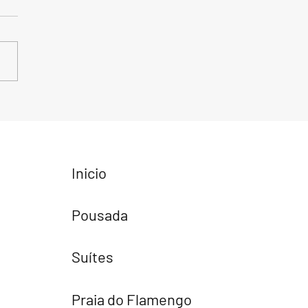
ada perfeita para quem
 a trabalho em Salvador:
rto, localização e
utividade
Inicio
Pousada
Suítes
Praia do Flamengo