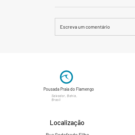
Escreva um comentário
Viver dias de calma e sol na
Praia do Flamengo — e
manter as finanças da sua
empresa no rumo
Pousada Praia do Flamengo
Salvador, Bahia,
Brasil
Localização
Rua Godofredo Filho