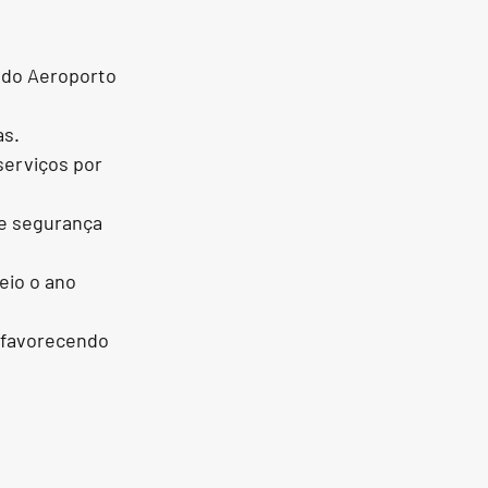
 do Aeroporto 
as.
serviços por 
e segurança 
eio o ano 
 favorecendo 